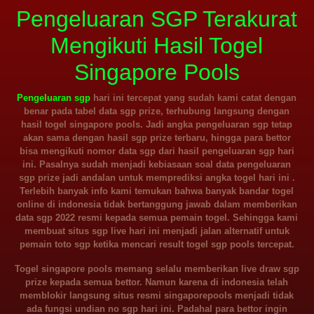
Pengeluaran SGP Terakurat
Mengikuti Hasil Togel
Singapore Pools
Pengeluaran sgp
hari ini tercepat yang sudah kami catat dengan
benar pada tabel data sgp prize, terhubung langsung dengan
hasil togel singapore pools. Jadi angka pengeluaran sgp tetap
akan sama dengan hasil sgp prize terbaru, hingga para bettor
bisa mengikuti nomor data sgp dari hasil pengeluaran sgp hari
ini. Pasalnya sudah menjadi kebiasaan soal data pengeluaran
sgp prize jadi andalan untuk memprediksi angka togel hari ini .
Terlebih banyak info kami temukan bahwa banyak bandar togel
online di indonesia tidak bertanggung jawab dalam memberikan
data sgp 2022 resmi kepada semua pemain togel. Sehingga kami
membuat situs sgp live hari ini menjadi jalan alternatif untuk
pemain toto sgp ketika mencari result togel sgp pools tercepat.
Togel singapore pools memang selalu memberikan live draw sgp
prize kepada semua bettor. Namun karena di indonesia telah
memblokir langsung situs resmi singaporepools menjadi tidak
ada fungsi undian no sgp hari ini. Padahal para bettor ingin