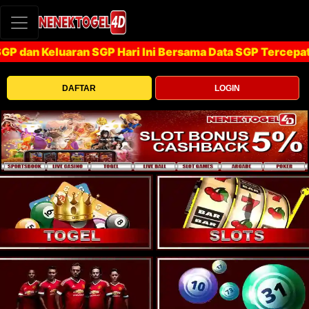
dan Keluaran SGP Hari Ini Bersama Data SGP Tercepat Di
DAFTAR
LOGIN