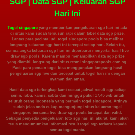
SGP | Data SGP | Keluaran SGP
Hari Ini
Togel singapore
yang memberikan pengeluaran sgp hari ini ada
di situs kami sudah tersusun rapi dalam tabel data sgp prize.
Lantas para pecinta judi togel singapore pools bisa melihat
langsung keluaran sgp hari ini tercepat setiap hari. Selain itu,
semua angka keluaran sgp hari ini diperbarui menyertai hasil live
draw sgp pools. Karena mampu menampilkan data sgp prize
yang diambil langsung dari situs resmi singaporepools.com.sg.
Pasti para pemain togel bisa menggunakan langsung hasil
pengeluaran sgp live dan tercepat untuk togel hari ini dengan
nyaman dan aman.
Hasil data sgp terlengkap kami sesuai jadwal result sgp setiap
senin, rabu, kamis, sabtu dan minggu pukul 17.45 wib untuk
seluruh orang indonesia yang bermain togel singapore. Artinya
sudah jelas anda cukup mengunjungi situs keluaran togel
singapore bersama live draw sgp pools tercepat dan valid.
Sebagai penyedia pengeluaran toto sgp hari ini akurat, kami akan
terus mengumumkan informasi result togel sgp terbaru kepada
semua togelmania.