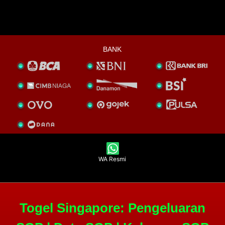
BANK
WA Resmi
Togel Singapore: Pengeluaran