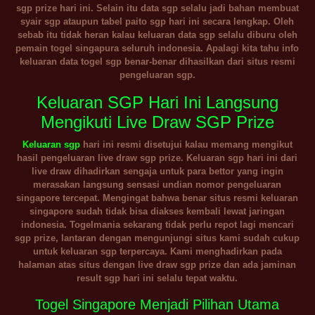
sgp prize hari ini. Selain itu data sgp selalu jadi bahan membuat
syair sgp ataupun tabel paito sgp hari ini secara lengkap. Oleh
sebab itu tidak heran kalau keluaran data sgp selalu diburu oleh
pemain togel singapura seluruh indonesia. Apalagi kita tahu info
keluaran data togel sgp benar-benar dihasilkan dari situs resmi
pengeluaran sgp.
Keluaran SGP Hari Ini Langsung
Mengikuti Live Draw SGP Prize
Keluaran sgp
hari ini resmi disetujui kalau memang mengikut
hasil pengeluaran live draw sgp prize. Keluaran sgp hari ini dari
live draw dihadirkan sengaja untuk para bettor yang ingin
merasakan langsung sensasi undian nomor pengeluaran
singapore tercepat. Mengingat bahwa benar situs resmi keluaran
singapore sudah tidak bisa diakses kembali lewat jaringan
indonesia. Togelmania sekarang tidak perlu repot lagi mencari
sgp prize, lantaran dengan mengunjungi situs kami sudah cukup
untuk keluaran sgp terpercaya. Kami menghadirkan pada
halaman atas situs dengan live draw sgp prize dan ada jaminan
result sgp hari ini selalu tepat waktu.
Togel Singapore Menjadi Pilihan Utama